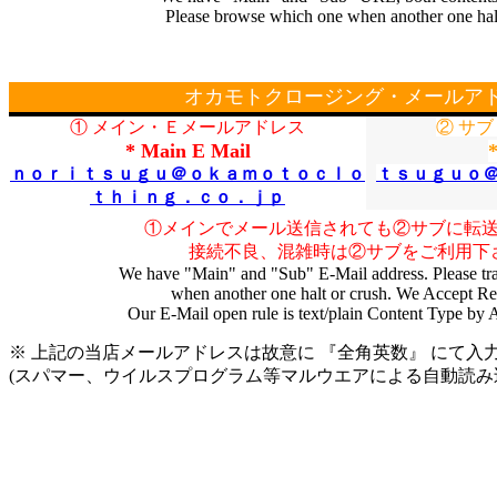
Please browse which one when another one halt
オカモトクロージング・メールア
① メイン・Ｅメールアドレス
② サブ
* Main E Mail
ｎｏｒｉｔｓｕｇｕ＠ｏｋａｍｏｔｏｃｌｏ
ｔｓｕｇｕｏ
ｔｈｉｎｇ．ｃｏ．ｊｐ
①メインでメール送信されても②サブに転
接続不良、混雑時は②サブをご利用下
We have "Main" and "Sub" E-Mail address. Please tr
when another one halt or crush. We Accept Ret
Our E-Mail open rule is text/plain Content Type by 
※ 上記の当店メールアドレスは故意に 『全角英数』 にて入
(スパマー、ウイルスプログラム等マルウエアによる自動読み