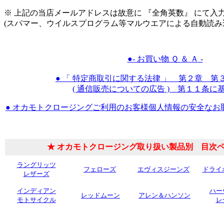
※ 上記の当店メールアドレスは故意に 『全角英数』 にて入
(スパマー、ウイルスプログラム等マルウエアによる自動読み
●- お買い物 Ｑ ＆ Ａ -
● 「 特定商取引に関する法律 」 第２章 第
( 通信販売についての広告 ) 第１１条に
● オカモトクロージングご利用のお客様個人情報の安全なお
★ オカモトクロージング取り扱い製品別 目次ペ
ラングリッツ
フェローズ
エヴィスジーンズ
ドライ
レザーズ
インディアン
ハー
レッドムーン
アレン＆ハンソン
モトサイクル
レ