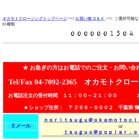
オカモトクロージングトップページ
==>
お買い物 Ｑ＆Ａ
==> ご選択可能
61種類
★ お急ぎの方はお電話でのご注文・お問い合
Tel/Fax 04-7092-2365 オカモト
お電話注文の受付時間 １１：００～２１：００ 水
■ ショップ住所： 〒２９６－０００２ 千葉県 
ｎｏｒｉｔｓｕｇｕ＠ｏｋａｍｏｔｏｃｌ
Ｅメール
or
ｔｓｕｇｕｏ＠ｐｏｐｌａｒ．ｏ