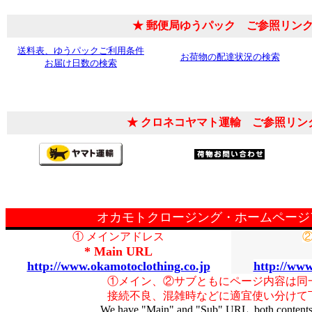
★ 郵便局ゆうパック ご参照リンク
送料表、ゆうパックご利用条件
お荷物の配達状況の検索
お届け日数の検索
★ クロネコヤマト運輸 ご参照リン
オカモトクロージング・ホームページ
① メインアドレス
②
* Main URL
http://www.okamotoclothing.co.jp
http://ww
①メイン、②サブともにページ内容は同
接続不良、混雑時などに適宜使い分けて
We have "Main" and "Sub" URL, both contents